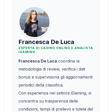
Francesca De Luca
ESPERTA DI CASINÒ ONLINE E ANALISTA
IGAMING
Francesca De Luca
coordina la
metodologia di review, verifica i dati
bonus e supervisiona gli aggiornamenti
periodici della classifica.
Con esperienza nel settore iGaming, si
concentra su trasparenza delle
condizioni, tempi di prelievo e tutela del