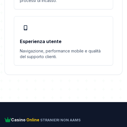
processi di incasso.
Esperienza utente
Navigazione, performance mobile e qualità
del supporto clienti.
Casino
Online
STRANIERI NON AAMS